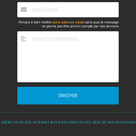
Pensez à bien mettre
votre adresse email
sans quoi le message
ne pourra pas être pris en compte par nos services
ENVOYER
 CRÉATION DU SITE INTERNET AUX NOËS-PRÈS-TROYES, RÉALISÉ PAR ENVIEDUNSIT