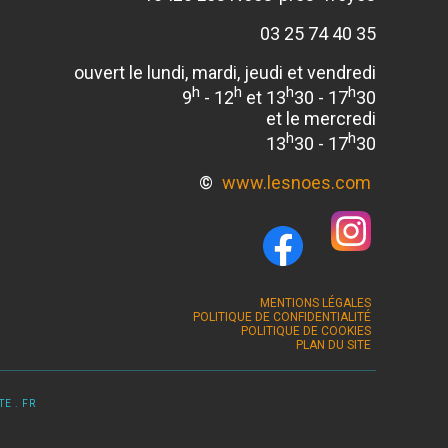
03 25 74 40 35
ouvert le lundi, mardi, jeudi et vendredi
h
h
h
h
9
- 12
et 13
30 - 17
30
et le mercredi
h
h
13
30 - 17
30
©
www.lesnoes.com
MENTIONS LÉGALES
POLITIQUE DE CONFIDENTIALITÉ
POLITIQUE DE COOKIES
PLAN DU SITE
E . FR