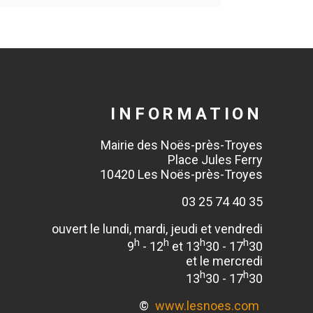
INFORMATION
Mairie des Noës-près-Troyes
Place Jules Ferry
10420 Les Noës-près-Troyes
03 25 74 40 35
ouvert le lundi, mardi, jeudi et vendredi
h
h
h
h
9
- 12
et 13
30 - 17
30
et le mercredi
h
h
13
30 - 17
30
©
www.lesnoes.com