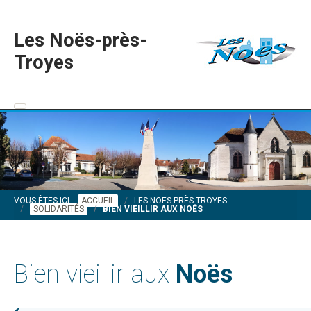
Les Noës-près-
Troyes
VOUS ÊTES ICI :
ACCUEIL
LES NOËS-PRÈS-TROYES
SOLIDARITÉS
BIEN VIEILLIR AUX NOËS
Bien vieillir aux
Noës