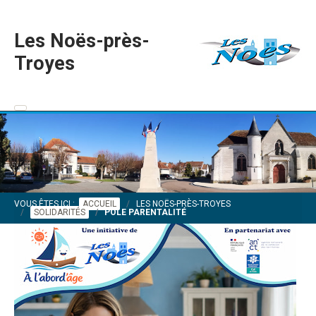
Les Noës-près-
Troyes
VOUS ÊTES ICI :
ACCUEIL
LES NOËS-PRÈS-TROYES
SOLIDARITÉS
PÔLE PARENTALITÉ