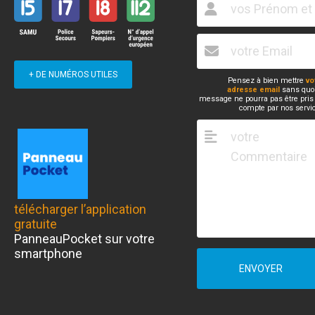
+ DE NUMÉROS UTILES
Pensez à bien mettre
vo
adresse email
sans quoi
message ne pourra pas être pris
compte par nos servi
télécharger l’application
gratuite
PanneauPocket sur votre
smartphone
ENVOYER