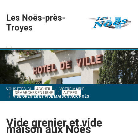
Les Noës-près-
Troyes
VOUS ÊTES ICI :
ACCUEIL
VOTRE MAIRIE
DÉMARCHES EN LIGNE
AUTRES...
VIDE GRENIER ET VIDE MAISON AUX NOËS
Vide grenier et vide
maison aux Noës