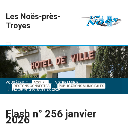
Les Noës-près-
Troyes
VOUS ÊTES ICI :
ACCUEIL
VOTRE MAIRIE
RESTONS CONNECTÉS
PUBLICATIONS MUNICIPALES
FLASH N° 256 JANVIER 2026
Flash n° 256 janvier
2026